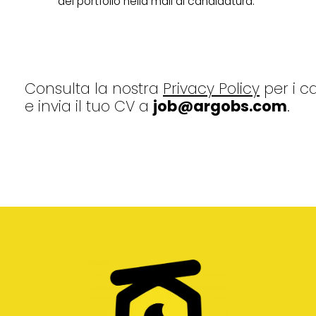
del portfolio nella mail di candidatura.
Consulta la nostra
Privacy Policy
per i c
e invia il tuo CV a
job@argobs.com
.