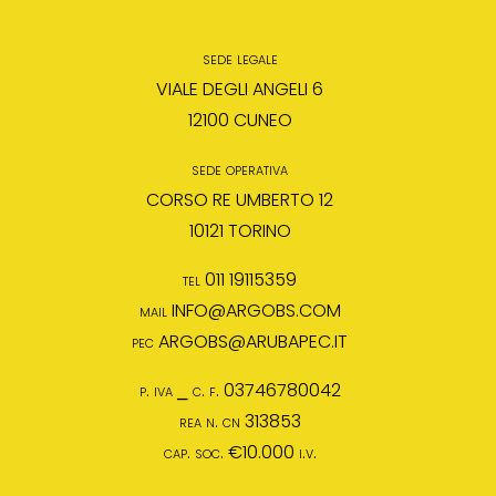
sede legale
VIALE DEGLI ANGELI 6
12100 CUNEO
sede operativa
CORSO RE UMBERTO 12
10121 TORINO
tel 011 19115359
mail
INFO@ARGOBS.COM
pec
ARGOBS@ARUBAPEC.IT
p. iva ⎯ c. f. 03746780042
rea n. cn 313853
cap. soc. €10.000 i.v.