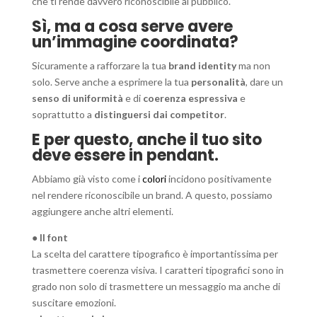
che ti rende davvero riconoscibile al pubblico.
Sì, ma a cosa serve avere
un’immagine coordinata?
Sicuramente a rafforzare la tua
brand identity
ma non
solo. Serve anche a esprimere la tua
personalità
, dare un
senso di uniformità
e di
coerenza espressiva
e
soprattutto a
distinguersi dai competitor
.
E per questo, anche il tuo sito
deve essere in pendant.
Abbiamo già visto come i
colori
incidono positivamente
nel rendere riconoscibile un brand. A questo, possiamo
aggiungere anche altri elementi.
● Il font
La scelta del carattere tipografico è importantissima per
trasmettere coerenza visiva. I caratteri tipografici sono in
grado non solo di trasmettere un messaggio ma anche di
suscitare emozioni.