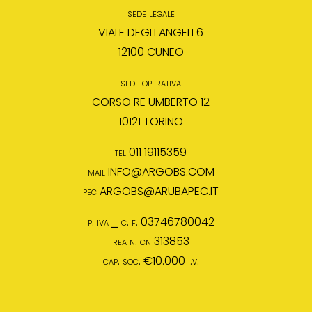
sede legale
VIALE DEGLI ANGELI 6
12100 CUNEO
sede operativa
CORSO RE UMBERTO 12
10121 TORINO
tel 011 19115359
mail
INFO@ARGOBS.COM
pec
ARGOBS@ARUBAPEC.IT
p. iva ⎯ c. f. 03746780042
rea n. cn 313853
cap. soc. €10.000 i.v.