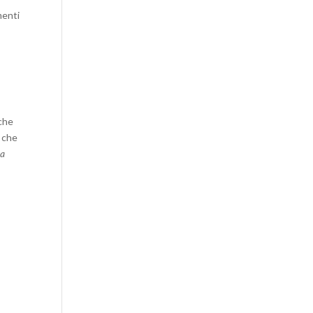
menti
che
i che
a