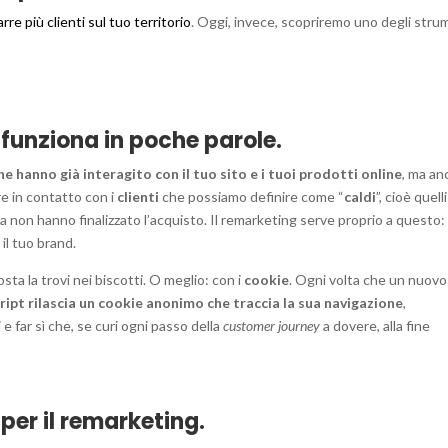
rre più clienti sul tuo territorio
. Oggi, invece, scopriremo uno degli stru
 funziona in poche parole.
e hanno già interagito con il tuo sito e i tuoi prodotti online
, ma an
re in contatto con i
clienti
che possiamo definire come “
caldi
”, cioè quell
a non hanno finalizzato l’acquisto. Il remarketing serve proprio a questo:
 il tuo brand.
osta la trovi nei biscotti. O meglio: con i
cookie
. Ogni volta che un nuovo
ript rilascia un cookie anonimo che traccia la sua navigazione
,
e far sì che, se curi ogni passo della
customer journey
a dovere, alla fine
per il remarketing.