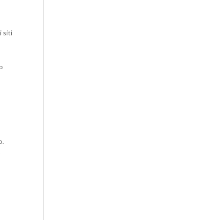
 siti
co
o.
o