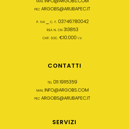
mail
INFO@ARGOBS.COM
pec
ARGOBS@ARUBAPEC.IT
p. iva ⎯ c. f. 03746780042
rea n. cn 313853
cap. soc. €10.000 i.v.
CONTATTI
tel 011 19115359
mail
INFO@ARGOBS.COM
pec
ARGOBS@ARUBAPEC.IT
SERVIZI