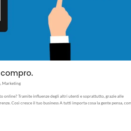
i compro.
e
,
Marketing
nline? Tramite influenze degli altri utenti e soprattutto, grazie alle
erenze. Così cresce il tuo business A tutti importa cosa la gente pensa, c