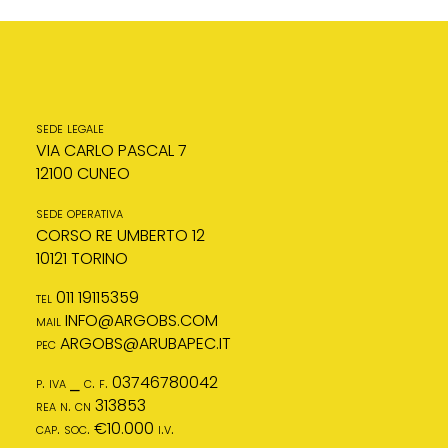
sede legale
VIA CARLO PASCAL 7
12100 CUNEO
sede operativa
CORSO RE UMBERTO 12
10121 TORINO
tel 011 19115359
mail
INFO@ARGOBS.COM
pec
ARGOBS@ARUBAPEC.IT
p. iva ⎯ c. f. 03746780042
rea n. cn 313853
cap. soc. €10.000 i.v.