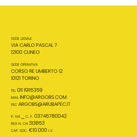
sede legale
VIA CARLO PASCAL 7
12100 CUNEO
sede operativa
CORSO RE UMBERTO 12
10121 TORINO
tel 011 19115359
mail
INFO@ARGOBS.COM
pec
ARGOBS@ARUBAPEC.IT
p. iva ⎯ c. f. 03746780042
rea n. cn 313853
cap. soc. €10.000 i.v.