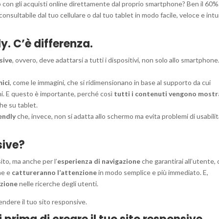
 con gli acquisti online direttamente dal proprio smartphone? Ben il 60%.
nsultabile dal tuo cellulare o dal tuo tablet in modo facile, veloce e intui
y. C’è differenza.
sive
, ovvero, deve adattarsi a tutti i dispositivi, non solo allo smartphone
ici
, come le immagini, che si ridimensionano in base al supporto da cui
i. E questo è importante, perché così
tutti i contenuti vengono mostr
che su tablet.
endly
che, invece, non si adatta allo schermo ma evita problemi di usabili
sive?
ito, ma anche per l’
esperienza di navigazione
che garantirai all’utente,
one e
cattureranno l’attenzione
in modo semplice e più immediato. E,
azione
nelle ricerche degli utenti.
rendere il tuo sito responsive.