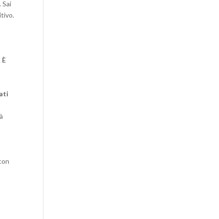
 Sai
tivo.
.
È
ati
tà
 con