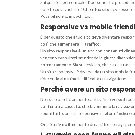
Sai qual è la percentuale di persone che procedono
questo cosa vuol dire? Che il tuo sito deve essere co
Possibilmente, in pochi tap.
Responsive vs mobile friendl
È per questo che il tuo sito deve diventare
respon
così che aumenterai il traffico
.
Un
sito responsive
è un sito con
contenuti dinam
vengono consultati prendendo le giuste dimension
correttamente
. Sia su desktop, che su cellulare, 
Un sito responsive è diverso da un
sito mobile fri
riducendo al minimo le difficoltà di navigazione.
Perché avere un sito respon
Non solo perché aumenterai il traffico verso il tuo s
contenuti a cascata
, che favoriranno la navigazi
soprattutto, un sito responsive migliora l
’indicizz
Ora, è arrivato il momento di darti tre consigli per 