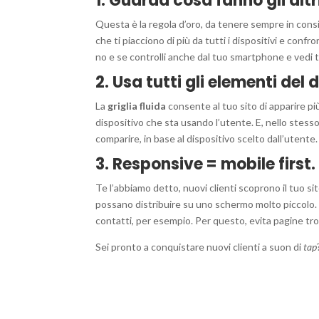
1. Guarda cosa fanno gli altr
Questa è la regola d’oro, da tenere sempre in consid
che ti piacciono di più da tutti i dispositivi e confr
no e se controlli anche dal tuo smartphone e vedi tu
2. Usa tutti gli elementi del
La
griglia fluida
consente al tuo sito di apparire p
dispositivo che sta usando l’utente. E, nello stes
comparire, in base al dispositivo scelto dall’utente.
3. Responsive = mobile first.
Te l’abbiamo detto, nuovi clienti scoprono il tuo s
possano distribuire su uno schermo molto piccolo. C
contatti, per esempio. Per questo, evita pagine troppo
Sei pronto a conquistare nuovi clienti a suon di
tap